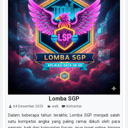
Lomba SGP
04 Desember 2025
web
Komentar
Dalam beberapa tahun terakhir, Lomba SGP menjadi salah
satu kompetisi angka yang paling ramai diikuti oleh para
pemain, baik dari komunitas forum, grup togel online, hingga