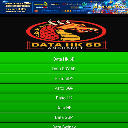
Data HK 6D
Data SDY 6D
Paito SDY
Paito SGP
Paito HK
Data HK
Data SGP
Data Sydney