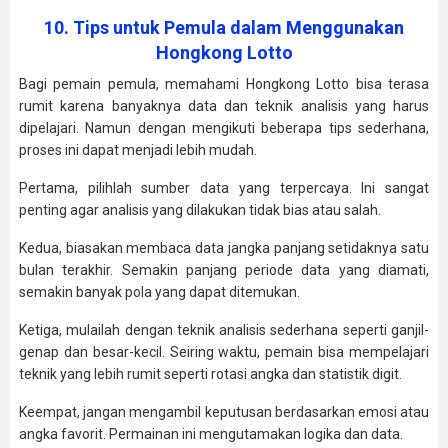
10. Tips untuk Pemula dalam Menggunakan
Hongkong Lotto
Bagi pemain pemula, memahami Hongkong Lotto bisa terasa
rumit karena banyaknya data dan teknik analisis yang harus
dipelajari. Namun dengan mengikuti beberapa tips sederhana,
proses ini dapat menjadi lebih mudah.
Pertama, pilihlah sumber data yang terpercaya. Ini sangat
penting agar analisis yang dilakukan tidak bias atau salah.
Kedua, biasakan membaca data jangka panjang setidaknya satu
bulan terakhir. Semakin panjang periode data yang diamati,
semakin banyak pola yang dapat ditemukan.
Ketiga, mulailah dengan teknik analisis sederhana seperti ganjil-
genap dan besar-kecil. Seiring waktu, pemain bisa mempelajari
teknik yang lebih rumit seperti rotasi angka dan statistik digit.
Keempat, jangan mengambil keputusan berdasarkan emosi atau
angka favorit. Permainan ini mengutamakan logika dan data.