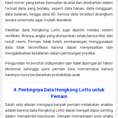
Hasil nomor yang keluar kemudian dicatat dan disebarkan dalam
format data yang berlaku, seperti data harian, data mingguan,
data bulanan, hingga data 6D. Semua data tersebut dirangkum
secara sistematis agar mudah dianalisis.
Validitas data Hongkong Lotto juga dijamin melalui sistem
verifikasi. Artinya, angka yang diumumkan selalu bersumber dari
result resmi. Pemain tidak boleh sembarangan menggunakan
data tidak terverifikasi karena dapat menyesatkan dan
mengakibatkan kesalahan dalam perhitungan prediksi.
Pengundian ini bersifat independen dan tidak dipengaruhi faktor
eksternal sehingga para pemain bisa memercayai bahwa
hasilnya murni berdasarkan probabilitas acak.
4. Pentingnya Data Hongkong Lotto untuk
Pemain
Salah satu alasan mengapa banyak pemain melakukan analisis
adalah karena data Hongkong Lotto dapat menjadi dasar penting
dalam mengambil keputusan. Dengan mempelajari pola angka