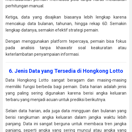
perhitungan manual.
Ketiga, data yang disajikan biasanya lebih lengkap karena
mencakup data bulanan, tahunan, hingga rekap 6D. Semakin
lengkap datanya, semakin efektif strategi pemain.
Dengan menggunakan platform tepercaya, pemain bisa fokus
pada analisis tanpa khawatir soal keakuratan atau
keterlambatan penyampaian informasi.
6. Jenis Data yang Tersedia di Hongkong Lotto
Data Hongkong Lotto sangat beragam dan masing-masing
memiliki fungsi berbeda bagi pemain. Data harian adalah jenis
yang paling sering digunakan karena berisi angka keluaran
terbaru yang menjadi acuan untuk prediksi berikutnya.
Selain data harian, ada juga data mingguan dan bulanan yang
berisi rangkuman angka keluaran dalam jangka waktu lebih
panjang. Data ini sangat berguna untuk membaca tren jangka
panjang, seperti angka yang sering muncul atau angka yang