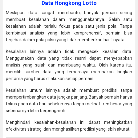
Data Hongkong Lotto
Meskipun data sangat membantu, banyak pemain sering
membuat kesalahan dalam menggunakannya. Salah satu
kesalahan adalah terlalu fokus pada satu jenis pola. Tanpa
kombinasi analisis yang lebih komprehensif, pemain bisa
terjebak dalam pola palsu yang tidak memberikan hasil nyata.
Kesalahan lainnya adalah tidak mengecek keaslian data.
Menggunakan data yang tidak resmi dapat menyebabkan
analisis yang salah dan membuang waktu. Oleh karena itu,
memilih sumber data yang terpercaya merupakan langkah
pertama yang harus dilakukan setiap pemain.
Kesalahan umum lainnya adalah membuat prediksi tanpa
mempertimbangkan data jangka panjang. Banyak pemain hanya
fokus pada data hari sebelumnya tanpa melihat tren besar yang
sebenarnya lebih berpengaruh.
Menghindari kesalahan-kesalahan ini dapat meningkatkan
efektivitas strategi dan menghasilkan prediksi yang lebih akurat.