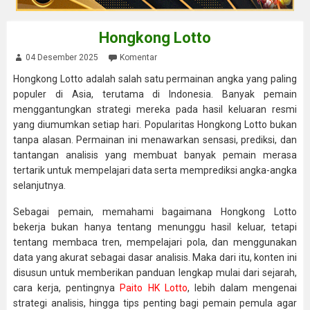
Hongkong Lotto
04 Desember 2025
Komentar
Hongkong Lotto adalah salah satu permainan angka yang paling
populer di Asia, terutama di Indonesia. Banyak pemain
menggantungkan strategi mereka pada hasil keluaran resmi
yang diumumkan setiap hari. Popularitas Hongkong Lotto bukan
tanpa alasan. Permainan ini menawarkan sensasi, prediksi, dan
tantangan analisis yang membuat banyak pemain merasa
tertarik untuk mempelajari data serta memprediksi angka-angka
selanjutnya.
Sebagai pemain, memahami bagaimana Hongkong Lotto
bekerja bukan hanya tentang menunggu hasil keluar, tetapi
tentang membaca tren, mempelajari pola, dan menggunakan
data yang akurat sebagai dasar analisis. Maka dari itu, konten ini
disusun untuk memberikan panduan lengkap mulai dari sejarah,
cara kerja, pentingnya
Paito HK Lotto
, lebih dalam mengenai
strategi analisis, hingga tips penting bagi pemain pemula agar