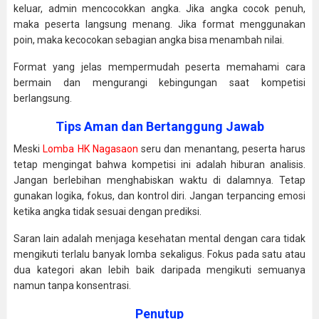
keluar, admin mencocokkan angka. Jika angka cocok penuh,
maka peserta langsung menang. Jika format menggunakan
poin, maka kecocokan sebagian angka bisa menambah nilai.
Format yang jelas mempermudah peserta memahami cara
bermain dan mengurangi kebingungan saat kompetisi
berlangsung.
Tips Aman dan Bertanggung Jawab
Meski
Lomba HK Nagasaon
seru dan menantang, peserta harus
tetap mengingat bahwa kompetisi ini adalah hiburan analisis.
Jangan berlebihan menghabiskan waktu di dalamnya. Tetap
gunakan logika, fokus, dan kontrol diri. Jangan terpancing emosi
ketika angka tidak sesuai dengan prediksi.
Saran lain adalah menjaga kesehatan mental dengan cara tidak
mengikuti terlalu banyak lomba sekaligus. Fokus pada satu atau
dua kategori akan lebih baik daripada mengikuti semuanya
namun tanpa konsentrasi.
Penutup