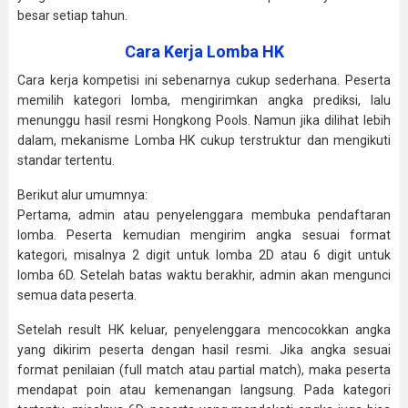
besar setiap tahun.
Cara Kerja Lomba HK
Cara kerja kompetisi ini sebenarnya cukup sederhana. Peserta
memilih kategori lomba, mengirimkan angka prediksi, lalu
menunggu hasil resmi Hongkong Pools. Namun jika dilihat lebih
dalam, mekanisme Lomba HK cukup terstruktur dan mengikuti
standar tertentu.
Berikut alur umumnya:
Pertama, admin atau penyelenggara membuka pendaftaran
lomba. Peserta kemudian mengirim angka sesuai format
kategori, misalnya 2 digit untuk lomba 2D atau 6 digit untuk
lomba 6D. Setelah batas waktu berakhir, admin akan mengunci
semua data peserta.
Setelah result HK keluar, penyelenggara mencocokkan angka
yang dikirim peserta dengan hasil resmi. Jika angka sesuai
format penilaian (full match atau partial match), maka peserta
mendapat poin atau kemenangan langsung. Pada kategori