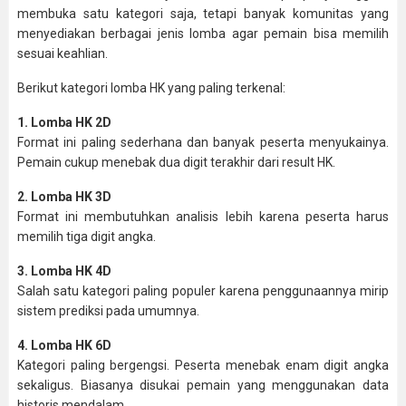
membuka satu kategori saja, tetapi banyak komunitas yang
menyediakan berbagai jenis lomba agar pemain bisa memilih
sesuai keahlian.
Berikut kategori lomba HK yang paling terkenal:
1. Lomba HK 2D
Format ini paling sederhana dan banyak peserta menyukainya.
Pemain cukup menebak dua digit terakhir dari result HK.
2. Lomba HK 3D
Format ini membutuhkan analisis lebih karena peserta harus
memilih tiga digit angka.
3. Lomba HK 4D
Salah satu kategori paling populer karena penggunaannya mirip
sistem prediksi pada umumnya.
4. Lomba HK 6D
Kategori paling bergengsi. Peserta menebak enam digit angka
sekaligus. Biasanya disukai pemain yang menggunakan data
historis mendalam.