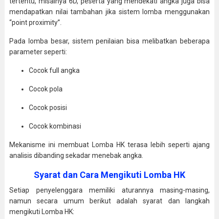
tertentu, misalnya 6D, peserta yang mendekati angka juga bisa
mendapatkan nilai tambahan jika sistem lomba menggunakan
“point proximity”.
Pada lomba besar, sistem penilaian bisa melibatkan beberapa
parameter seperti:
Cocok full angka
Cocok pola
Cocok posisi
Cocok kombinasi
Mekanisme ini membuat Lomba HK terasa lebih seperti ajang
analisis dibanding sekadar menebak angka.
Syarat dan Cara Mengikuti Lomba HK
Setiap penyelenggara memiliki aturannya masing-masing,
namun secara umum berikut adalah syarat dan langkah
mengikuti Lomba HK: