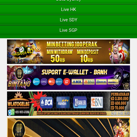
Live HK
Live SDY
Live SGP