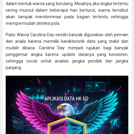
dalam bentuk warna yang berulang. Misalnya, jika angka tertentu
sering muncul dalam beberapa hari berturut, warna tersebut
akan tampak mendominasi pada bagian tertentu sehingga
mempermudah deteksi pola.
Paito Warna Carolina Day sendiri banyak digunakan oleh pemain
dan analis karena memiliki karakteristik data yang stabil dan
mudah dibaca. Carolina Day menjadi rujukan bagi banyak
penggemar angka karena update datanya yang konsisten,
sehingga cocok untuk analisis jangka pendek dan jangka
panjang.