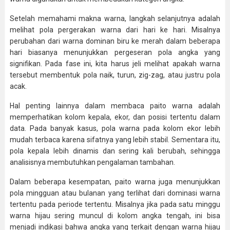
Setelah memahami makna warna, langkah selanjutnya adalah
melihat pola pergerakan warna dari hari ke hari. Misalnya
perubahan dari warna dominan biru ke merah dalam beberapa
hari biasanya menunjukkan pergeseran pola angka yang
signifikan. Pada fase ini, kita harus jeli melihat apakah warna
tersebut membentuk pola naik, turun, zig-zag, atau justru pola
acak.
Hal penting lainnya dalam membaca paito warna adalah
memperhatikan kolom kepala, ekor, dan posisi tertentu dalam
data. Pada banyak kasus, pola warna pada kolom ekor lebih
mudah terbaca karena sifatnya yang lebih stabil. Sementara itu,
pola kepala lebih dinamis dan sering kali berubah, sehingga
analisisnya membutuhkan pengalaman tambahan.
Dalam beberapa kesempatan, paito warna juga menunjukkan
pola mingguan atau bulanan yang terlihat dari dominasi warna
tertentu pada periode tertentu. Misalnya jika pada satu minggu
warna hijau sering muncul di kolom angka tengah, ini bisa
menjadi indikasi bahwa angka yang terkait dengan warna hijau