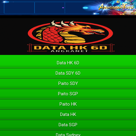
Data HK 6D
Data SDY 6D
Paito SDY
Paito SGP
Paito HK
Data HK
Data SGP
Data Sydney